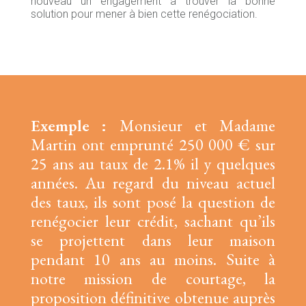
nouveau un engagement à trouver la bonne
solution pour mener à bien cette renégociation.
Exemple :
Monsieur et Madame
Martin ont emprunté 250 000 € sur
25 ans au taux de 2.1% il y quelques
années. Au regard du niveau actuel
des taux, ils sont posé la question de
renégocier leur crédit, sachant qu’ils
se projettent dans leur maison
pendant 10 ans au moins. Suite à
notre mission de courtage, la
proposition définitive obtenue auprès