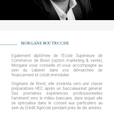
MORGANE BOUTRUCHE
Egalement diplômée de l’Ecole Supérieure de
Commerce de Brest (option marketing & vente),
Morgane vous conseille et vous accompagne au
sein du cabinet dans vos démarches de
financement et crédit immobilier.
Originaire de Brest, elle s’orienta vers une classe
préparatoire HEC après un baccalauréat général.
Ses premières expériences professionnelles
l’amènent vers le milieu bancaire, dans lequel elle
se spécialisa dans le conseil aux particuliers au
sein du Crédit Agricole pendant près de dix années.