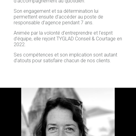
d’accompagnement au quotidien.
Son engagement et sa détermination lui
permettent ensuite d’accéder au poste de
responsable d’agence pendant 7 ans.
Animée par la volonté d’entreprendre et l’esprit
d’équipe, elle rejoint TYGLAD Conseil & Courtage en
2022.
Ses compétences et son implication sont autant
d’atouts pour satisfaire chacun de nos clients.